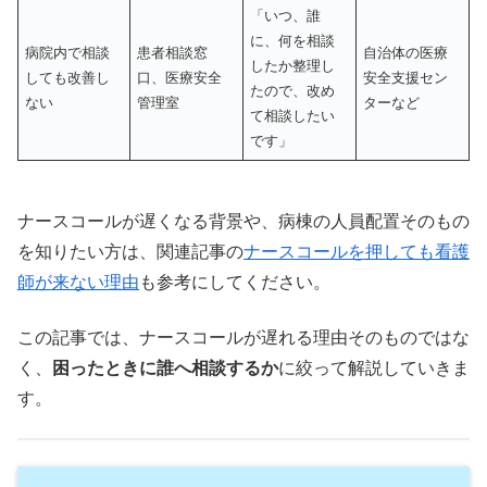
「いつ、誰
に、何を相談
病院内で相談
患者相談窓
自治体の医療
したか整理し
しても改善し
口、医療安全
安全支援セン
たので、改め
ない
管理室
ターなど
て相談したい
です」
ナースコールが遅くなる背景や、病棟の人員配置そのもの
を知りたい方は、関連記事の
ナースコールを押しても看護
師が来ない理由
も参考にしてください。
この記事では、ナースコールが遅れる理由そのものではな
く、
困ったときに誰へ相談するか
に絞って解説していきま
す。