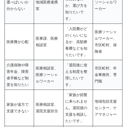
選べばいいか
地域医療連携
ソーシャルワ
か、選び方を
分からない
室
ーカー
知りたいで
す」
「入院費がど
医療ソーシャ
のくらいにな
医事課、医療
ルワーカー、
医療費が心配
るか、高額療
相談室
市区町村、保
養費などを知
険者
りたいです」
介護保険や障
「退院後に使
医療相談室、
市区町村、年
害年金、障害
える制度を整
医療ソーシャ
金事務所、専
者手帳など制
理したいで
ルワーカー
門職
度を知りたい
す」
「家族が頻繁
に来られませ
地域包括支援
家族が遠方で
医療相談室、
ん。退院後の
センター、ケ
支援できない
退院支援担当
支援を相談し
アマネジャー
たいです」