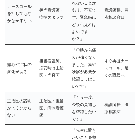
れないことが
ナースコール
担当看護師・
あり、不安で
看護師長、患
を押してもな
病棟スタッフ
す。緊急時は
者相談窓口
かなか来ない
どう伝えれば
よいです
か？」
「〇時から痛
みが強くなり
担当看護師、
すぐ再度ナー
痛みや症状の
ました。薬や
必要時は主治
スコール、近
変化がある
診察が必要か
医・当直医
くの職員へ
確認してほし
いです」
「もう一度、
主治医の説明
主治医・担当
今後の見通し
看護師長、医
がよく分から
医、病棟看護
を確認したい
療相談室
ない
師
です」
「先生に聞き
たいことを整