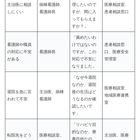
主治医に相談
病棟看護師、
理したいので
医療相談室、
しにくい
看護師長
すが、間に入
患者相談窓口
ってもらえま
すか？」
「責めたいわ
看護師や職員
けではないの
患者相談窓
の対応に不安
看護師長
ですが、この
口、医療安全
がある
対応で不安に
管理室
なりました」
「なぜ今退院
なのか、退院
医療相談室、
退院を急に言
主治医、病棟
後の生活はど
地域医療連携
われて不安
看護師
うなるのか確
室
認したいで
す」
「リハビリ目
的なのか、療
転院先をどう
医療相談室、
主治医、医療
養目的なの