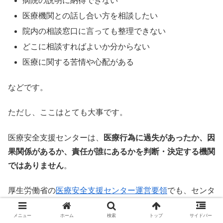
病院の説明に納得できない
医療機関との話し合い方を相談したい
院内の相談窓口に言っても整理できない
どこに相談すればよいか分からない
医療に関する苦情や心配がある
などです。
ただし、ここはとても大事です。
医療安全支援センターは、
医療行為に過失があったか、因
果関係があるか、責任が誰にあるかを判断・決定する機関
ではありません
。
厚生労働省の
医療安全支援センター運営要領
でも、センタ
ーは過失や因果関係、責任の所在を判断・決定するのでは
メニュー
ホーム
検索
トップ
サイドバー
なく、中立的な立場から問題解決に向けた双方の取り組み