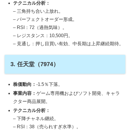
テクニカル分析：
– 三角持ち合い上放れ。
– パーフェクトオーダー形成。
– RSI：72（過熱気味）。
– レジスタンス：10,500円。
– 見通し：押し目買い有効、中長期は上昇継続期待。
3. 任天堂（7974）
株価動向：
-1.5％下落。
事業内容：
ゲーム専用機およびソフト開発、キャラ
クター商品展開。
テクニカル分析：
– 下降チャネル継続。
– RSI：38（売られすぎ水準）。