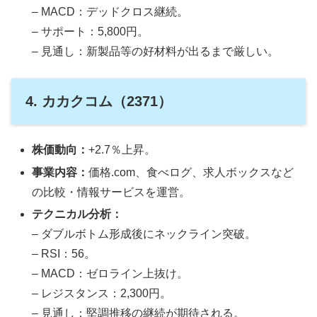
– MACD：デッドクロス継続。
– サポート：5,800円。
– 見通し：新製品等の好材料が出るまで厳しい。
4. カカクコム（2371）
株価動向：
+2.7％上昇。
事業内容：
価格.com、食べログ、求人ボックスなど
の比較・情報サービスを運営。
テクニカル分析：
– ダブルボトム形成後にネックライン突破。
– RSI：56。
– MACD：ゼロライン上抜け。
– レジスタンス：2,300円。
– 見通し：堅調推移の継続が期待される。