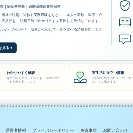
男性｜病院事務長｜医療系国家資格保有
・福祉の現場に関わる実務経験をもとに、 本人や家族、医療・介
や選択肢を、 現場目線でわかりやすく整理して発信しています。
よいか」が分かり、 読者が安心して一歩を選べる情報を届けるこ
。
を見る
→
わかりやすく解説
実生活に役立つ情報
専門用語をやさしくほどき、初めての方
今日から使えるヒントや、次
にも伝わる形にします。
きことを届けます。
運営者情報
プライバシーポリシー
免責事項
お問い合わせ