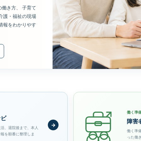
働き方、 子育て
介護・福祉の現場
情報をわかりやす
働く準
ナビ
障害
→
生活、退院後まで、本人
働く準
情報を順番に整理しま
った働