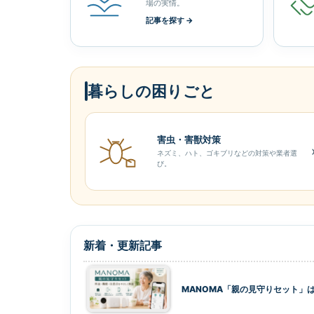
場の実情。
記事を探す →
暮らしの困りごと
害虫・害獣対策
ネズミ、ハト、ゴキブリなどの対策や業者選
び。
新着・更新記事
MANOMA「親の見守りセット」