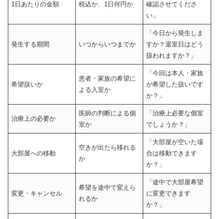
1日あたりの金額
税込か、1日何円か
確認させてくださ
い」
「今日から発生しま
発生する期間
いつからいつまでか
すか？退室日はどう
扱われますか？」
「今回は本人・家族
患者・家族の希望に
希望扱いか
が希望した扱いです
よる入室か
か？」
医師の判断による個
「治療上必要な個室
治療上の必要か
室か
でしょうか？」
「大部屋が空いた場
空きが出たら移れる
大部屋への移動
合は移動できます
か
か？」
「途中で大部屋希望
希望を途中で変えら
変更・キャンセル
に変更できます
れるか
か？」