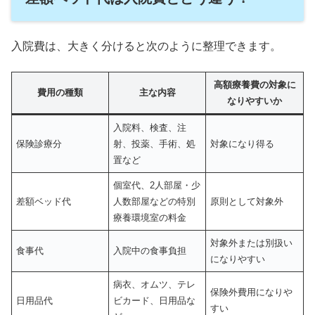
入院費は、大きく分けると次のように整理できます。
高額療養費の対象に
費用の種類
主な内容
なりやすいか
入院料、検査、注
保険診療分
射、投薬、手術、処
対象になり得る
置など
個室代、2人部屋・少
差額ベッド代
人数部屋などの特別
原則として対象外
療養環境室の料金
対象外または別扱い
食事代
入院中の食事負担
になりやすい
病衣、オムツ、テレ
保険外費用になりや
日用品代
ビカード、日用品な
すい