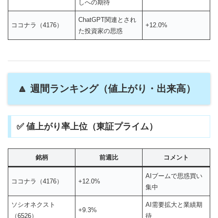
しへの期待
ChatGPT関連とされ
ココナラ（4176）
+12.0%
た投資家の思惑
🔼 週間ランキング（値上がり・出来高）
✅ 値上がり率上位（東証プライム）
銘柄
前週比
コメント
AIブームで思惑買い
ココナラ（4176）
+12.0%
集中
ソシオネクスト
AI需要拡大と業績期
+9.3%
（6526）
待