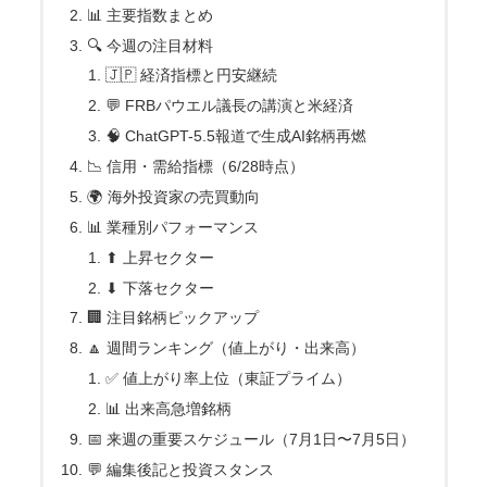
📊 主要指数まとめ
🔍 今週の注目材料
🇯🇵 経済指標と円安継続
💬 FRBパウエル議長の講演と米経済
🧠 ChatGPT-5.5報道で生成AI銘柄再燃
📉 信用・需給指標（6/28時点）
🌍 海外投資家の売買動向
📊 業種別パフォーマンス
⬆ 上昇セクター
⬇ 下落セクター
🏢 注目銘柄ピックアップ
🔼 週間ランキング（値上がり・出来高）
✅ 値上がり率上位（東証プライム）
📊 出来高急増銘柄
📅 来週の重要スケジュール（7月1日〜7月5日）
💬 編集後記と投資スタンス