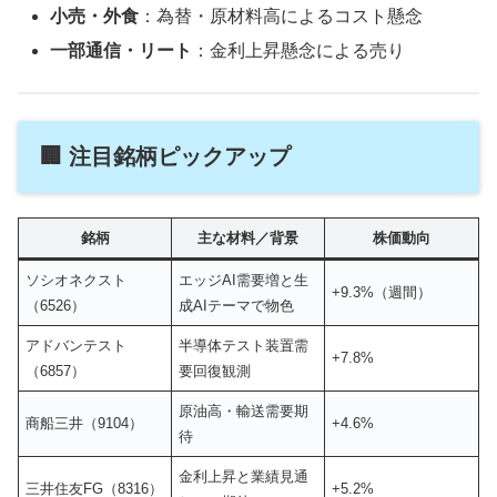
小売・外食
：為替・原材料高によるコスト懸念
一部通信・リート
：金利上昇懸念による売り
🏢 注目銘柄ピックアップ
銘柄
主な材料／背景
株価動向
ソシオネクスト
エッジAI需要増と生
+9.3%（週間）
（6526）
成AIテーマで物色
アドバンテスト
半導体テスト装置需
+7.8%
（6857）
要回復観測
原油高・輸送需要期
商船三井（9104）
+4.6%
待
金利上昇と業績見通
三井住友FG（8316）
+5.2%