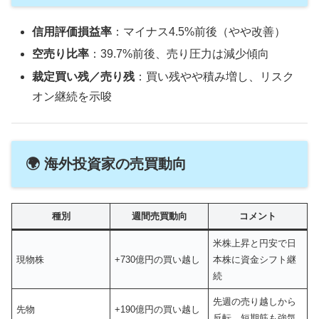
信用評価損益率
：マイナス4.5%前後（やや改善）
空売り比率
：39.7%前後、売り圧力は減少傾向
裁定買い残／売り残
：買い残やや積み増し、リスク
オン継続を示唆
🌍 海外投資家の売買動向
種別
週間売買動向
コメント
米株上昇と円安で日
現物株
+730億円の買い越し
本株に資金シフト継
続
先週の売り越しから
先物
+190億円の買い越し
反転、短期筋も強気