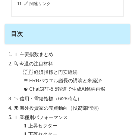
🔗 関連リンク
目次
📊 主要指数まとめ
🔍 今週の注目材料
🇯🇵 経済指標と円安継続
💬 FRBパウエル議長の講演と米経済
🧠 ChatGPT-5.5報道で生成AI銘柄再燃
📉 信用・需給指標（6/28時点）
🌍 海外投資家の売買動向（投資部門別）
📊 業種別パフォーマンス
⬆ 上昇セクター
⬇ 下落セクター