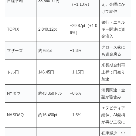
日経平均
38,540.72円
（+1.10%）
え。金曜にか
けて続伸
銀行・エネル
+29.87pt（+1.0
TOPIX
2,840.12pt
ギー関連に資
6%）
金流入
グロース株に
マザーズ
約762pt
+1.3%
も資金戻る
米長期金利再
ドル円
146.45円
+1.15円
上昇で円売り
加速
消費関連・金
NYダウ
約43,350ドル
+0.6%
融が強含み
エヌビディア
NASDAQ
約16,450pt
+1.5%
続伸、AI銘柄
が再び主役に
在庫減少＋中