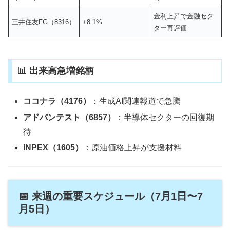
金利上昇で金融セク
三井住友FG（8316）
+8.1%
ター再評価
📊 出来高急増銘柄
ココナラ（4176）
：生成AI関連報道で急騰
アドバンテスト（6857）
：半導体セクターの回復期
待
INPEX（1605）
：原油価格上昇が支援材料
📅 来週の重要スケジュール（7月1日〜7
月5日）