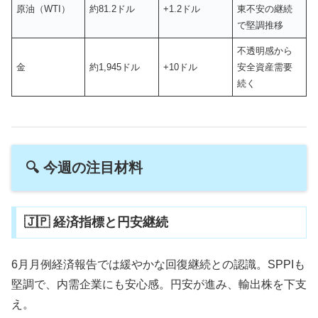
原油（WTI）
約81.2ドル
+1.2ドル
東不安の継続
で堅調推移
不透明感から
金
約1,945ドル
+10ドル
安全資産需要
続く
🔍 今週の注目材料
🇯🇵 経済指標と円安継続
6月月例経済報告では緩やかな回復継続との認識。SPPIも
堅調で、内需企業にも安心感。円安が進み、輸出株を下支
え。