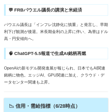
💬 FRBパウエル議長の講演と米経済
パウエル議長は「インフレ沈静化に慎重」と発言し、早期
利下げ観測が後退。米長期金利の上昇に伴い、為替はドル
高・円安傾向へ。
🧠 ChatGPT-5.5報道で生成AI銘柄再燃
OpenAIの新モデル開発進展が報じられ、日本でもAI関連
銘柄に物色。エッジAI、GPU関連に加え、クラウド・デ
ータセンター関連も上昇。
📉 信用・需給指標（6/28時点）