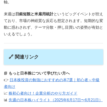
軸。
来週は
日銀短観と米雇用統計
というビッグイベントが控え
ており、市場の神経質な反応も想定されます。短期的な変
動に惑わされず、テーマ分散・押し目買いの姿勢が有効と
いえるでしょう。
🔗 関連リンク
📘
もっと日本株について学びたい方へ
👉
日本株投資の勉強におすすめの本7選｜初心者～中級
者向け
📈
株初心者向け！企業分析のやり方ガイド
📊
先週の日本株ハイライト（2025年6月17日〜6月21日）