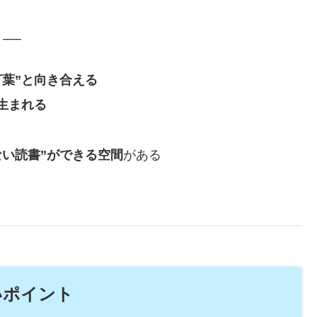
──
言葉”と向き合える
生まれる
ない読書”ができる空間
がある
しいポイント