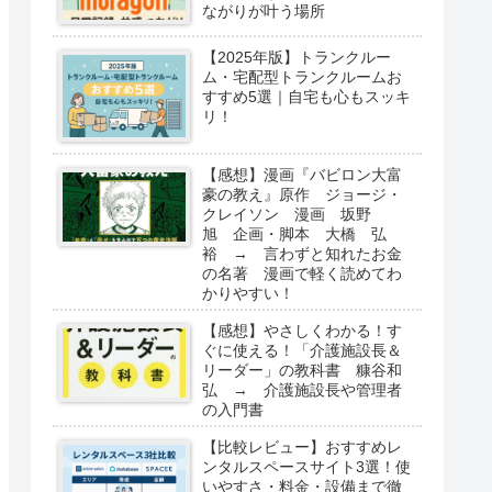
ながりが叶う場所
【2025年版】トランクルー
ム・宅配型トランクルームお
すすめ5選｜自宅も心もスッキ
リ！
【感想】漫画『バビロン大富
豪の教え』原作 ジョージ・
クレイソン 漫画 坂野
旭 企画・脚本 大橋 弘
裕 → 言わずと知れたお金
の名著 漫画で軽く読めてわ
かりやすい！
【感想】やさしくわかる！す
ぐに使える！「介護施設長＆
リーダー」の教科書 糠谷和
弘 → 介護施設長や管理者
の入門書
【比較レビュー】おすすめレ
ンタルスペースサイト3選！使
いやすさ・料金・設備まで徹