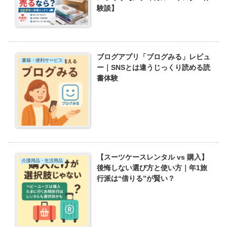
験談】
ブログアプリ「ブログみる」レビュ
書籍・便利サービス
ー｜SNSとは違うじっくり読める読
書体験
【スーツケースレンタル vs 購入】
介護用品・生活用品
後悔しない選び方と使い方｜年1旅
行派は“借りる”が賢い？