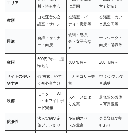
エリア
川・埼玉中心
に展開
方も対応）
自社運営の会
会議室・パー
会議室・カフ
種類
議室・サロン
ティ・撮影等
ェ風空間等
会議・勉強
会議・セミナ
テレワーク・
用途
会・女子会な
ー・面接
面接・講義等
ど
500円/時～（定
金額
300円/時～
200円/時～
額あり）
サイトの使い
◎ 検索しやす
○ カテゴリー豊
◎ シンプルで
やすさ
く初心者向け
富
直感的
モニター・Wi-
スペースによ
最低限の設備
設備
Fi・ホワイトボ
り充実
＋写真豊富
ード完備
法人契約や定
多目的スペー
会員登録で割
拡張性
額プランあり
スが豊富
引あり