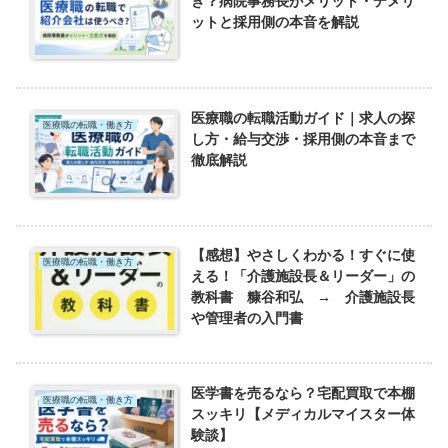
き？病院事務長がメリット・デメリ
ットと採用側の本音を解説
医療職の転職活動ガイド｜求人の探
医療職の転職・働き方
し方・給与交渉・採用側の本音まで
徹底解説
【感想】やさしくわかる！すぐに使
医療職の転職・働き方
える！「介護施設長＆リーダー」の
教科書 糠谷和弘 → 介護施設長
や管理者の入門書
医学書を売るなら？宅配買取で本棚
医療職の転職・働き方
スッキリ【メディカルマイスター体
験談】