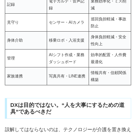
電子カルテ・音声記
業務効率化・ミス削
記録
録
減
巡回負担軽減・事故
見守り
センサー・AIカメラ
防止
身体負担軽減・安全
身体介助
移乗ロボ・入浴支援
性向上
AIシフト作成・業務
効率的配置・人件費
管理
ダッシュボード
最適化
情報共有・信頼関係
家族連携
写真共有・LINE連携
構築
DXは目的ではない。“人を大事にするための道
具”であるべきだ
誤解してはならないのは、テクノロジーが介護を置き換え