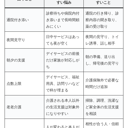
すい悩み
すいこと
診察待ちや病院内付
通院の行き帰り、診
通院付き添い
き添いまで長時間頼
察内容の聞き取り、
みにくい
薬の受け取り
日中サービスはあっ
夜間の見守り、トイ
夜間見守り
ても夜が空く
レ誘導、話し相手
デイサービスの前後
朝の準備、送り出
朝夕の支援
だけ家族が対応しが
し、帰宅後の見守り
ち
デイサービス、福祉
介護保険外で必要な
点数上限
用具、訪問リハなど
時間だけ追加
で枠が埋まる
介護される本人以外
掃除、調理、洗濯な
老老介護
の生活支援は対象外
ど家全体の生活支援
になりやすい
を相談
相性が合う人・信頼
人が変わると本人が