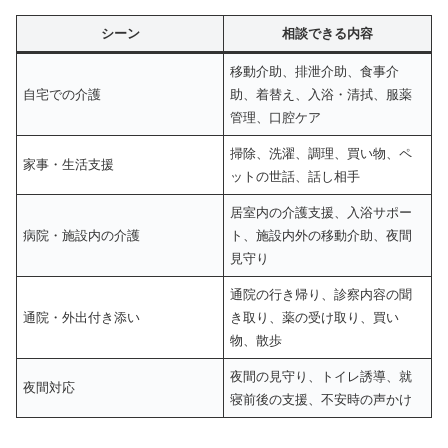
シーン
相談できる内容
移動介助、排泄介助、食事介
自宅での介護
助、着替え、入浴・清拭、服薬
管理、口腔ケア
掃除、洗濯、調理、買い物、ペ
家事・生活支援
ットの世話、話し相手
居室内の介護支援、入浴サポー
病院・施設内の介護
ト、施設内外の移動介助、夜間
見守り
通院の行き帰り、診察内容の聞
通院・外出付き添い
き取り、薬の受け取り、買い
物、散歩
夜間の見守り、トイレ誘導、就
夜間対応
寝前後の支援、不安時の声かけ