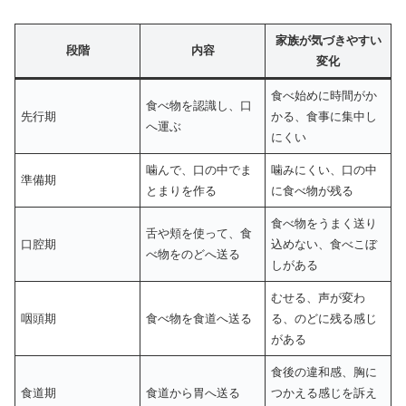
家族が気づきやすい
段階
内容
変化
食べ始めに時間がか
食べ物を認識し、口
先行期
かる、食事に集中し
へ運ぶ
にくい
噛んで、口の中でま
噛みにくい、口の中
準備期
とまりを作る
に食べ物が残る
食べ物をうまく送り
舌や頬を使って、食
口腔期
込めない、食べこぼ
べ物をのどへ送る
しがある
むせる、声が変わ
咽頭期
食べ物を食道へ送る
る、のどに残る感じ
がある
食後の違和感、胸に
食道期
食道から胃へ送る
つかえる感じを訴え