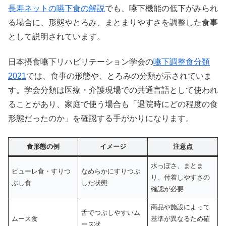
長寿ネットの嚥下食の解説
でも、嚥下機能の低下がみられ
る場合に、形態やとろみ、まとまりやすさを調整した食事
として説明されています。
日本摂食嚥下リハビリテーション学会の
嚥下調整食分類
2021
では、食事の形態や、とろみの分類が示されていま
す。学会分類は医療・介護現場での共通言語として使われ
ることがあり、家庭で使う場合も「退院時にどの程度の食
形態だったのか」を確認する手がかりになります。
食形態の例
イメージ
注意点
水っぽさ、まとま
ピューレ食・すりつ
なめらかにすりつぶ
り、付着しやすさの
ぶし食
した状態
確認が必要
商品や施設によって
舌でつぶしやすいム
ムース食
基準が異なるため確
ース状