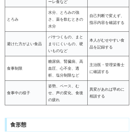
ーレ食など
水分、とろみの強
自己判断で変えず、
とろみ
さ、薬を飲むときの
指示内容を確認する
水分
パサつくもの、まと
本人がむせやすい食
避けた方がよい食品
まりにくいもの、硬
品を記録する
いものなど
糖尿病、腎臓病、高
主治医・管理栄養士
食事制限
血圧、心不全、透
に確認する
析、塩分制限など
姿勢、ペース、む
異変があれば早めに
食事中の様子
せ、声の変化、食後
相談する
の疲れ
食形態