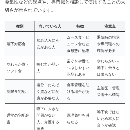
凝集性などの観点や、専門職と相談して使用することの大
切さが示されています。
種類
向いている人
特徴
注意点
ムース食・ピ
退院時の指示
飲み込みに不
嚥下対応食
ューレ食など
や専門職への
安がある人
食形態に配慮
確認が必要
歯ぐきや舌で
やわらかい＝
やわらか食・
噛む力が弱い
つぶしやすい
嚥下に合うと
ソフト食
人
商品もある
は限らない
塩分・たんぱ
食事管理を助
主治医・管理
制限食宅配
く質などに配
ける場合があ
栄養士へ確認
慮が必要な人
る
嚥下に大きな
嚥下食ではな
通常の宅配弁
問題がない
調理負担を減
いため本人に
当
人、介護する
らせる
合うか確認
家族